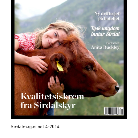
Sirdalmagasinet 4-2014