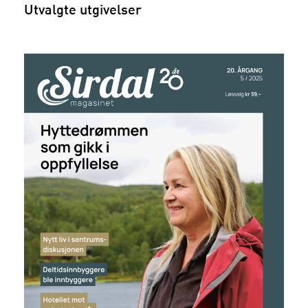
Utvalgte utgivelser