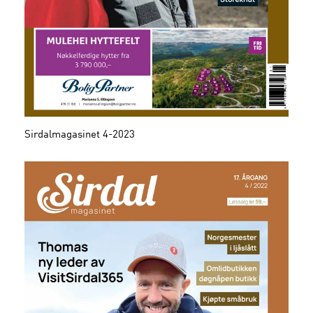
Sirdalmagasinet 4-2023