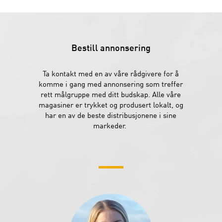
Bestill annonsering
Ta kontakt med en av våre rådgivere for å
komme i gang med annonsering som treffer
rett målgruppe med ditt budskap. Alle våre
magasiner er trykket og produsert lokalt, og
har en av de beste distribusjonene i sine
markeder.