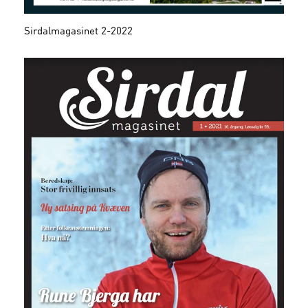
Sirdalmagasinet 2-2022