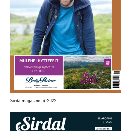
Sirdalmagasinet 4-2022