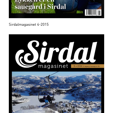
Sirdalmagasinet 4-2015