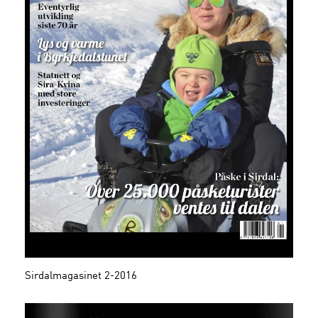
Sirdalmagasinet 2-2016