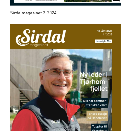
Sirdalmagasinet 2-2024