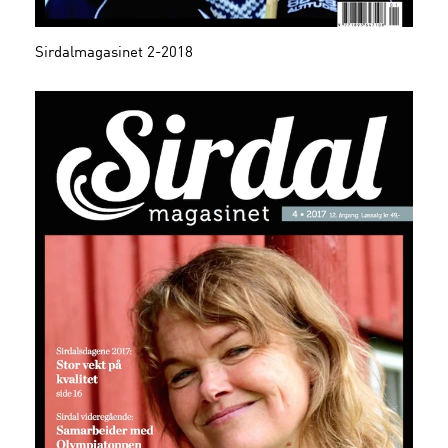
Sirdalmagasinet 2-2018