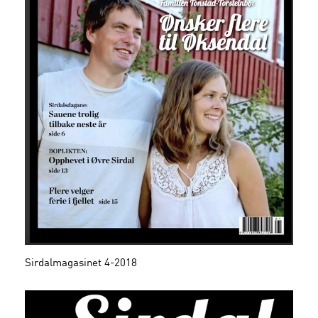
Sirdalmagasinet 4-2018