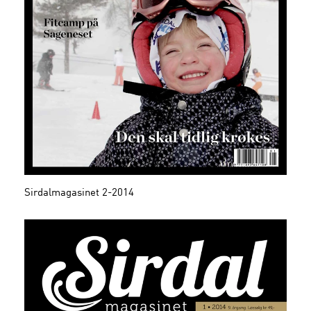
Sirdalmagasinet 2-2014