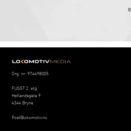
e
Org. nr: 974698005
FUSST 2. etg
Hetlandsgata 9
4344 Bryne
Post@lokomotiv.no