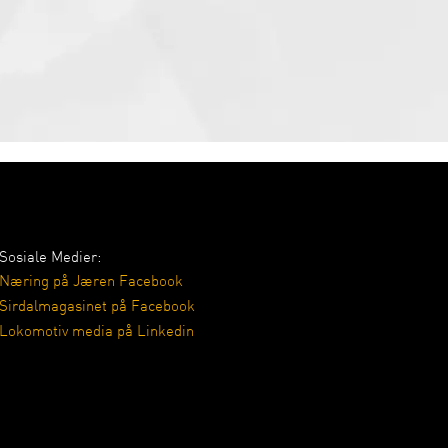
Sosiale Medier:
Næring på Jæren Facebook
Sirdalmagasinet på Facebook
Lokomotiv media på Linkedin