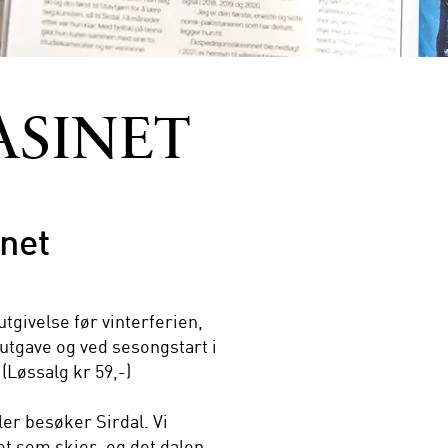
ASINET
net
tgivelse før vinterferien,
utgave og ved sesongstart i
(Løssalg kr 59,-)
ler besøker Sirdal. Vi
et som skjer, og det dalen