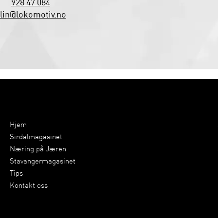
928 47 084
lin@lokomotiv.no
Hjem
Sirdalmagasinet
Næring på Jæren
Stavangermagasinet
Tips
Kontakt oss