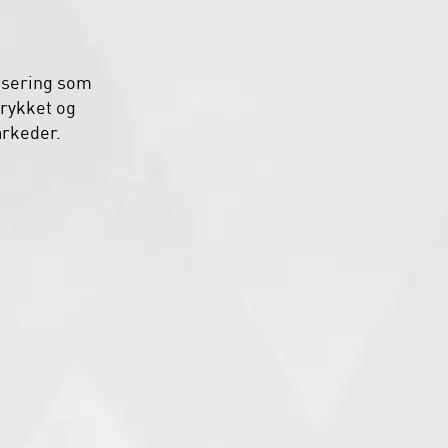
nsering som
trykket og
markeder.